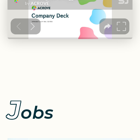
J
obs