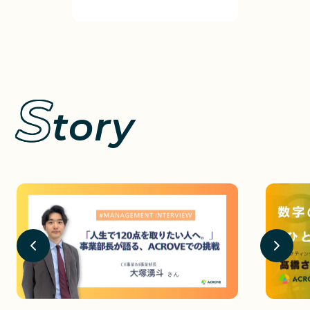
S
tory