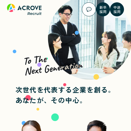
新卒
中途
採用
採用
To The
Next Generation
次世代を代表する企業を創る。
あなたが、その中心。