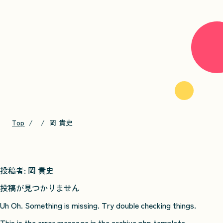
Top
岡 貴史
投稿者:
岡 貴史
投稿が見つかりません
Uh Oh. Something is missing. Try double checking things.
This is the error message in the archive.php template.