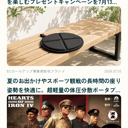
を楽しむプレゼントキャンペーンを7月13日
より開始
ECロールアップ事業部自社ブランド
2026.07.10
夏のお出かけやスポーツ観戦の長時間の座り
姿勢を快適に。超軽量の体圧分散ポータブル
クッション「SUWARO」が7月10日（金）に
新発売