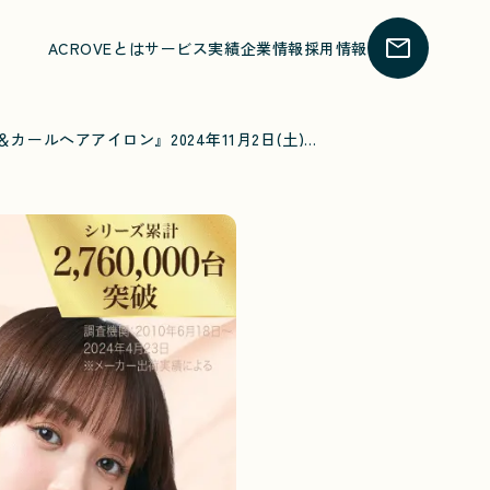
ACROVEとは
サービス
実績
企業情報
採用情報
前田希美さんとagetuyaがコラボ！『URUストレート＆カールヘアアイロン』2024年11月2日(土)より同時発売