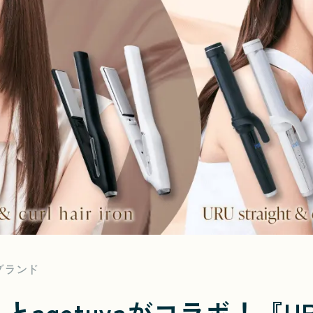
ブランド
とagetuyaがコラボ！『U