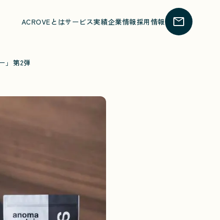
ACROVEとは
サービス
実績
企業情報
採用情報
レー」第2弾