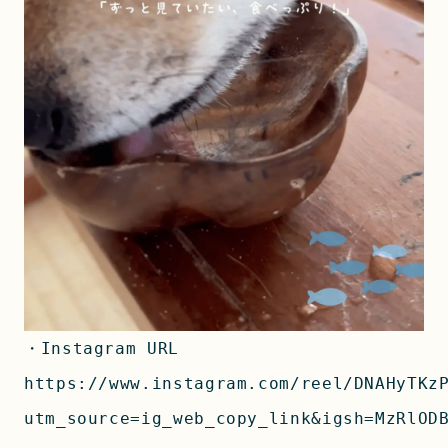
https://www.instagram.com/reel/DNAHyTKz
utm_source=ig_web_copy_link&igsh=MzRlOD