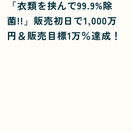
「衣類を挟んで99.9%除
菌!!」販売初日で1,000万
円＆販売目標1万％達成！
新発想！挟む・プレス・ショットスチームの3変式ヘ
アアイロン型衣類スチームアイロン「Cruria」はマ
クアケで先行予約販売中