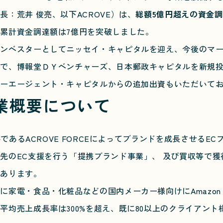
：荒井 俊亮、以下ACROVE）は、
総額5億円超えの資金
累計資金調達額は7億円を突破しました。
ンベスターとしてニッセイ・キャピタルを迎え、今後のマー
形で、博報堂ＤＹベンチャーズ、日本郵政キャピタルを新規
バーエージェント・キャピタルからの追加出資もいただいて
事業概要について
ルであるACROVE FORCEによってブランドを成長させるE
先のEC支援を行う「提携ブランド事業」、 及び買収等で
があります。
家電・食品・化粧品などの国内メーカー様向けにAmazo
平均売上成長率は300%を超え、既に80以上のクライアン