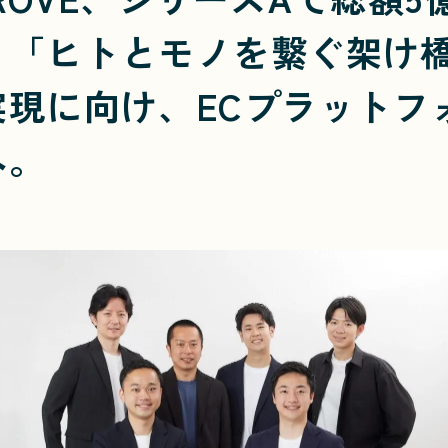
。「ヒトとモノを繋ぐ架け
実現に向け、ECプラットフ
へ。