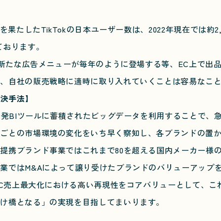
果たしたTikTokの日本ユーザー数は、2022年現在では約2
ております。
は新たな広告メニューが毎年のように登場する等、EC上で出
し、自社の販売戦略に適時に取り入れていくことは容易なこ
解決手法】
開発BIツールに蓄積されたビッグデータを利用することで、
態ごとの市場環境の変化をいち早く察知し、各ブランドの置
提携ブランド事業ではこれまで80を超える国内メーカー様の
業ではM&Aによって譲り受けたブランドのバリューアップ
EC売上最大化における高い再現性をコアバリューとして、こ
架け橋となる」の実現を目指してまいります。