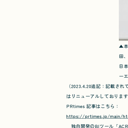
▲本
田、
日
ー
（2023.4.20追記：記
はリニューアルしておりま
PRtimes 記事はこちら：
https://prtimes.jp/main/h
独自開発のBIツール「ACR