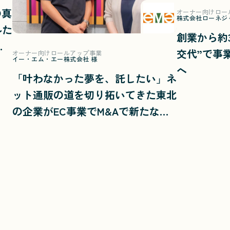
の真
オーナー向けロー
株式会社ローネジ
ルた
創業から約
交代”で事
オーナー向けロールアップ事業
イー・エム・エー株式会社 様
が
へ
「叶わなかった夢を、託したい」ネ
ット通販の道を切り拓いてきた東北
の企業がEC事業でM&Aで新たなス
テージへ