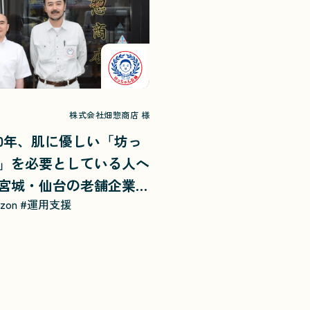
株式会社畑惣商店 様
00年、肌に優しい「坊っ
」を必要としている人へ
宮城・仙台の老舗企業が
zon
#運用支援
Eとの協業で生み出したシナ