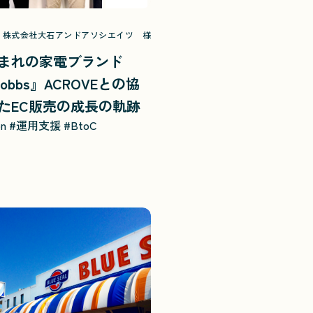
株式会社大石アンドアソシエイツ 様
まれの家電ブランド
 Hobbs』ACROVEとの協
たEC販売の成長の軌跡
on
#運用支援
#BtoC