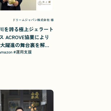
ドリームジャパン株式会社 様
川を誇る極上ジェラート
 ACROVE協業により
C大躍進の舞台裏を解
Amazon
#運用支援