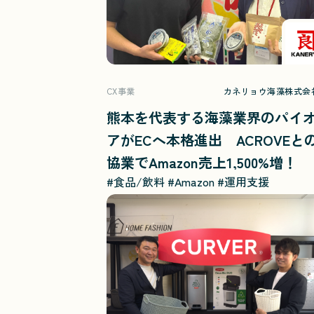
CX事業
カネリョウ海藻株式会
熊本を代表する海藻業界のパイ
アがECへ本格進出 ACROVEと
協業でAmazon売上1,500%増！
#食品/飲料
#Amazon
#運用支援