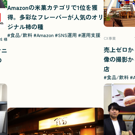
Amazonの米菓カテゴリで1位を獲
得。多彩なフレーバーが人気のオリ
ジナル柿の種
#食品/飲料
#Amazon
#SNS運用
#運用支援
CX事業
社 様
売上ゼロか
オニ
像の撮影か
の
店
#食品/飲料
#