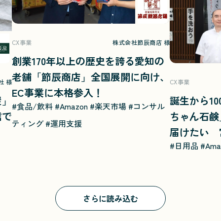
CX事業
株式会社節辰商店 様
創業170年以上の歴史を誇る愛知の
老舗「節辰商店」全国展開に向け、
社 様
CX事業
EC事業に本格参入！
屋」
誕生から1
#食品/飲料
#Amazon
#楽天市場
#コンサル
信で
ちゃん石鹸
ティング
#運用支援
届けたい 
#日用品
#Ama
ACROV
ジーとは？
さらに読み込む