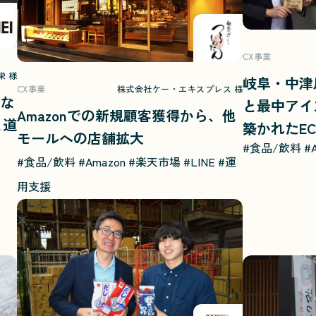
CX事業
栄 様
岐阜・中津
CX事業
株式会社ケー・エキスプレス 様
直な
と最中アイス
Amazonでの新規顧客獲得から、他
と道
築かれたE
モールへの店舗拡大
#食品/飲料
#
説！
#食品/飲料
#Amazon
#楽天市場
#LINE
#運
用支援