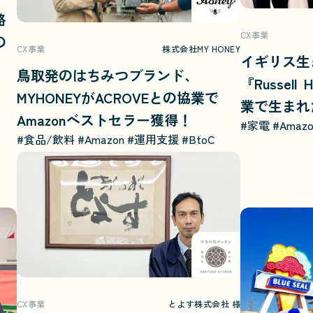
略
CX事業
の
CX事業
株式会社MY HONEY
イギリス生
鳥取発のはちみつブランド、
『Russell
MYHONEYがACROVEとの協業で
業で生まれ
Amazonベストセラー獲得！
#家電
#Amaz
#食品/飲料
#Amazon
#運用支援
#BtoC
CX事業
とよす株式会社 様